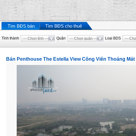
Thảo Điền là khu biệt thự cao cấp bậc nhất tại TP HCM hiện nay, nơ
của nhiều doanh nhân thành đạt,... Với nhiều diện tích từ 200m2 đ
mặt sông Sài Gòn,...
Tìm BĐS bán
Tìm BĐS cho thuê
Tỉnh thành
Quận
Loại BDS
--- Chọn tỉnh ---
--- Chọn quận ---
--- Chọ
Bán Penthouse The Estella View Công Viên Thoáng Mát