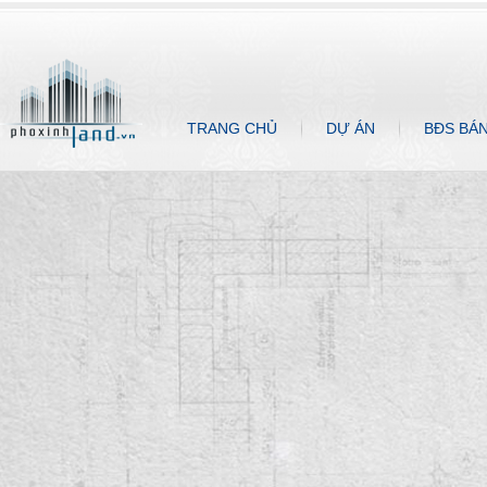
TRANG CHỦ
DỰ ÁN
BĐS BÁ
BIỆT THỰ CAO CẤP THẢO ĐIỀN