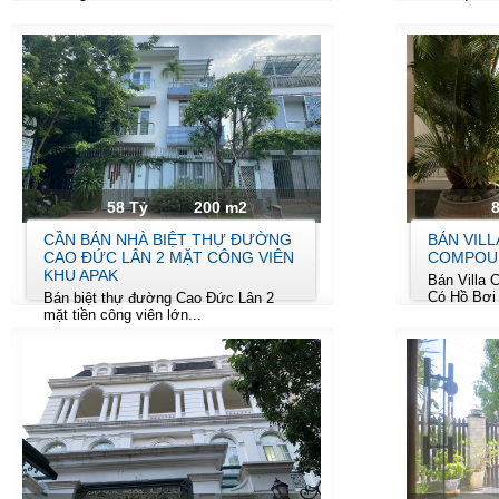
58 Tỷ
200 m2
CẦN BÁN NHÀ BIỆT THỰ ĐƯỜNG
BÁN VILL
CAO ĐỨC LÂN 2 MẶT CÔNG VIÊN
COMPOUN
KHU APAK
Bán Villa
Có Hồ Bơi
Bán biệt thự đường Cao Đức Lân 2
mặt tiền công viên lớn...