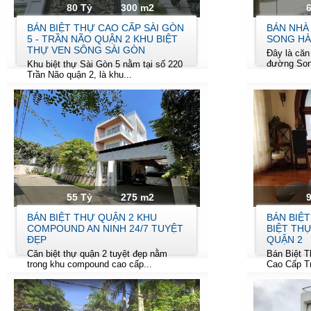
80 Tỷ
300 m2
BÁN BIỆT THỰ CAO CẤP SÀI GÒN
BÁN NHÀ
5 - TRẦN NÃO QUẬN 2 KHU BIỆT
SONG HÀ
THỰ VEN SÔNG SÀI GÒN
Đây là căn
đường Song
Khu biệt thự Sài Gòn 5 nằm tại số 220
Trần Não quận 2, là khu...
55 Tỷ
275 m2
BÁN BIỆT THỰ QUẬN 2 KHU
BÁN BIỆ
COMPOUND AN NINH 24/7 TUYỆT
BIỆT TH
ĐẸP
QUẬN 2
Căn biệt thự quận 2 tuyệt đẹp nằm
Bán Biệt T
trong khu compound cao cấp...
Cao Cấp Tr