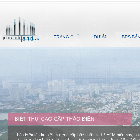
TRANG CHỦ
DỰ ÁN
BĐS BÁ
BIỆT THỰ CAO CẤP THẢO ĐIỀN
Thảo Điền là khu biệt thự cao cấp bậc nhất tại TP HCM hiện nay, nơ
của nhiều doanh nhân thành đạt,... Với nhiều diện tích từ 200m2 đ