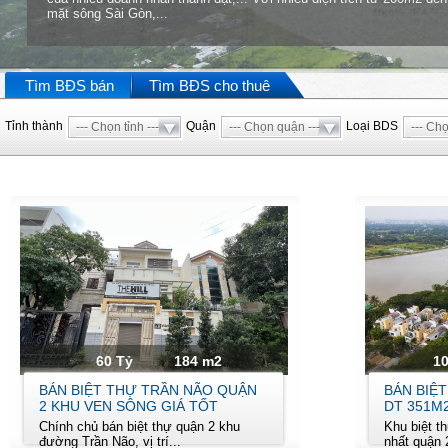
mặt sông Sài Gòn,...
Tìm BĐS bán
Tìm BĐS cho thuê
Tỉnh thành
Quận
Loại BDS
--- Chọn tỉnh ---
--- Chọn quận ---
--- Chọ
60 Tỷ
184 m2
10
BÁN BIỆT THỰ TRẦN NÃO QUẬN
BÁN BIỆT
2 KHU VEN SÔNG GIÁ TỐT
DT 351M
Chính chủ bán biệt thự quận 2 khu
Khu biệt th
đường Trần Não, vị trí...
nhất quận 2