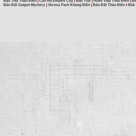
Biệt Thự Thảo Điền
|
Căn Hộ Empire City
|
Biệt Thự
|
Holm Villa Thảo Điền
|
Bi
Bán Đất Saigon Mystery
|
Verosa Park Khang Điền
|
Bán Đất Thảo Điền
I
Nhà 