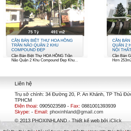
75 Tỷ
491 m2
CẦN BÁN BIỆT THỰ HOA HỒNG
CẦN BÁN
TRẦN NÃO QUẬN 2 KHU
QUẬN 2 
COMPOUND ĐẸP
NỘI THẤ
Cần Bán Biệt Thự HOA HỒNG Trần
Cần Bán G
Não Quận 2 Khu Compound Đẹp Khu...
Hơn 253m2 
Liên hệ
Trụ sở chính: 34 Đường 20, P. An Khánh, TP Thủ Đứ
TPHCM
Điện thoại:
0905023589 -
Fax:
0881001393939
Skype:
-
Email:
phoxinhland@gmail.com
© 2013 PHOXINHLAND - Thiết kế web bởi
iClick