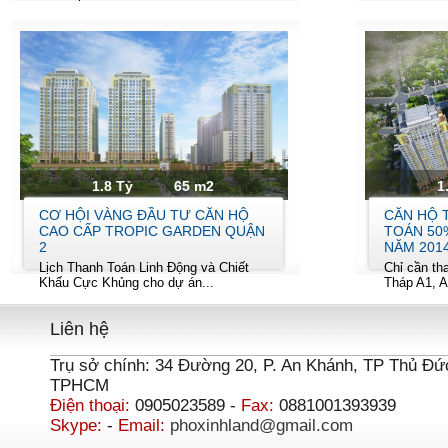
1.8 Tỷ
65 m2
1
CƠ HỘI VÀNG ĐẦU TƯ CĂN HỘ
CĂN HỘ 
CAO CẤP TROPIC GARDEN QUẬN
TOÁN 50
2
NĂM 201
Lịch Thanh Toán Linh Động và Chiết
Chỉ cần th
Khấu Cực Khủng cho dự án...
Tháp A1, A
Liên hệ
Trụ sở chính: 34 Đường 20, P. An Khánh, TP Thủ Đứ
TPHCM
Điện thoại:
0905023589 -
Fax:
0881001393939
Skype:
-
Email:
phoxinhland@gmail.com