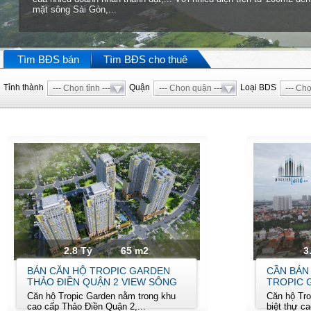
mặt sông Sài Gòn,...
Tìm BĐS bán
Tìm BĐS cho thuê
Tỉnh thành
Quận
Loại BDS
--- Chọn tỉnh ---
--- Chọn quận ---
--- Chọ
2.8 Tỷ
65 m2
3
BÁN CĂN HỘ TROPIC GARDEN
CẦN BÁN
THẢO ĐIỀN QUẬN 2 VIEW SÔNG
TROPIC 
Căn hộ Tropic Garden nằm trong khu
Căn hộ Tro
cao cấp Thảo Điền Quận 2,...
biệt thự c