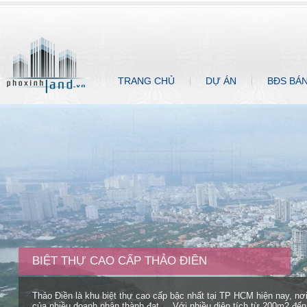
TRANG CHỦ
DỰ ÁN
BĐS BÁ
BIỆT THỰ CAO CẤP THẢO ĐIỀN
Thảo Điền là khu biệt thự cao cấp bậc nhất tại TP HCM hiện nay, nơ
của nhiều doanh nhân thành đạt,... Với nhiều diện tích từ 200m2 đ