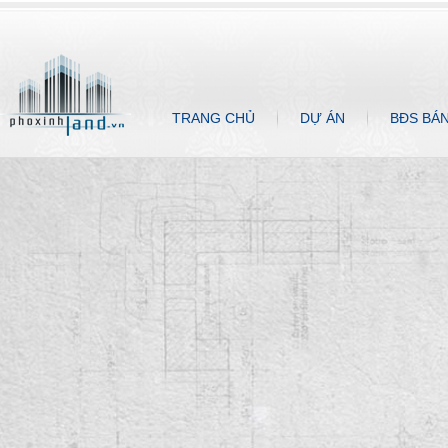
TRANG CHỦ
DỰ ÁN
BĐS BÁ
BIỆT THỰ CAO CẤP THẢO ĐIỀN