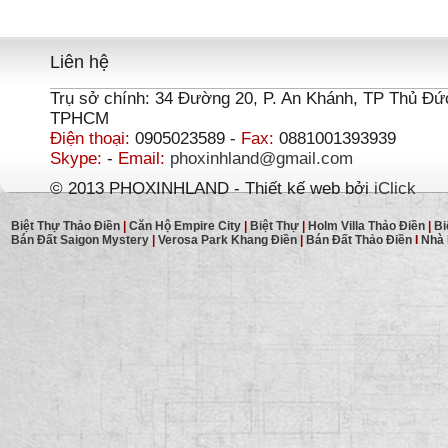
Liên hệ
Trụ sở chính: 34 Đường 20, P. An Khánh, TP Thủ Đứ
TPHCM
Điện thoại:
0905023589 -
Fax:
0881001393939
Skype:
-
Email:
phoxinhland@gmail.com
© 2013 PHOXINHLAND - Thiết kế web bởi
iClick
Biệt Thự Thảo Điền
|
Căn Hộ Empire City
|
Biệt Thự
|
Holm Villa Thảo Điền
|
Bi
Bán Đất Saigon Mystery
|
Verosa Park Khang Điền
|
Bán Đất Thảo Điền
I
Nhà 