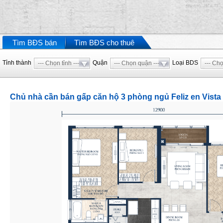
Thảo Điền là khu biệt thự cao cấp bậc nhất tại TP HCM hiện nay, nơ
của nhiều doanh nhân thành đạt,... Với nhiều diện tích từ 200m2 đ
mặt sông Sài Gòn,...
Tìm BĐS bán
Tìm BĐS cho thuê
Tỉnh thành
Quận
Loại BDS
--- Chọn tỉnh ---
--- Chọn quận ---
--- Chọ
Chủ nhà cần bán gấp căn hộ 3 phòng ngủ Feliz en Vista